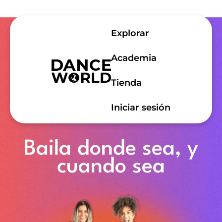
Explorar
Academia
Tienda
Iniciar sesión
Baila donde sea,
y
cuando sea