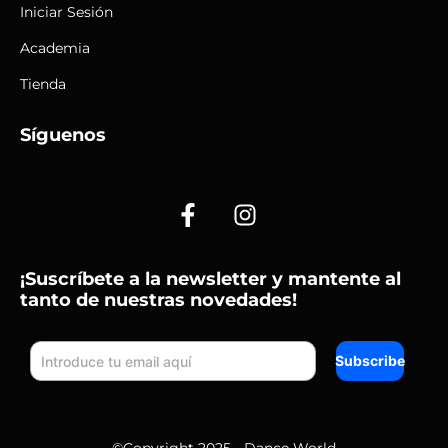
Iniciar Sesión
Academia
Tienda
Síguenos
F
I
a
n
c
s
e
t
¡Suscríbete a la newsletter y mantente al
b
a
tanto de nuestras novedades!
o
g
o
r
Subscribe
k
a
-
m
f